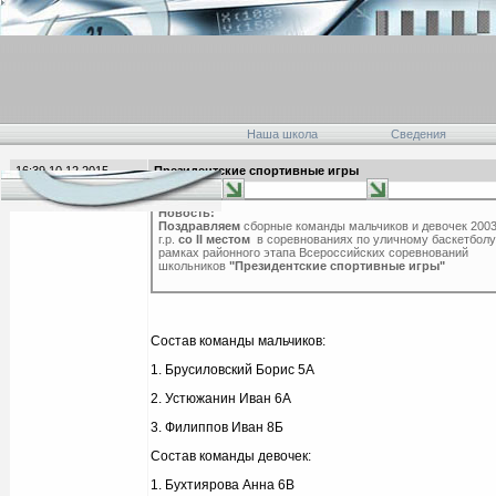
Наша школа
Сведения
16:39 10.12.2015
Президентские спортивные игры
главная
Новость:
Поздравляем
сборные команды мальчиков и девочек 2003
г.р.
со II местом
в соревнованиях по уличному баскетболу
рамках районного этапа Всероссийских соревнований
школьников
"Президентские спортивные игры"
Состав команды мальчиков:
1. Брусиловский Борис 5А
2. Устюжанин Иван 6А
3. Филиппов Иван 8Б
Состав команды девочек:
1. Бухтиярова Анна 6В