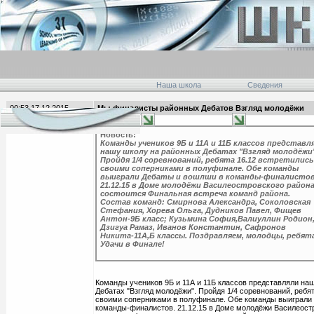
Наша школа
Сведения
00:53 17.12.2015
Мы-финалисты районных Дебатов Взгляд молодёжи
главная
Новость:
Команды учеников 9Б и 11А и 11Б классов представл
нашу школу на районных Дебатах "Взгляд молодёжи"
Пройдя 1/4 соревнований, ребята 16.12 встретились
своими соперниками в полуфинале. Обе команды
выиграли Дебаты и вошлши в команды-финалистов
21.12.15 в Доме молодёжи Василеостровского район
состоится Финальная встреча команд района.
Состав команд: Смирнова Александра, Соколовская
Стефания, Хорева Ольга, Дудников Павел, Фищев
Антон-9Б класс; Кузьмина София,Валиуллин Родион
Дзигуа Рамаз, Иванов Константин, Сафронов
Никита-11А,Б классы. Поздравляем, молодцы, ребят
Удачи в Финале!
Команды учеников 9Б и 11А и 11Б классов представляли на
Дебатах "Взгляд молодёжи". Пройдя 1/4 соревнований, ребят
своими соперниками в полуфинале. Обе команды выиграли
команды-финалистов. 21.12.15 в Доме молодёжи Василеост