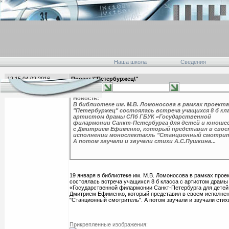
Наша школа
Сведения
12:15 04.02.2016
Проект \"Петербуржец\"
главная
Новость:
В библиотеке им. М.В. Ломоносова в рамках проекта
"Петербуржец" состоялась встреча учащихся 8 б кла
артистом драмы СПб ГБУК «Государственной
филармонии Санкт-Петербурга для детей и юноше
с Дмитрием Ефименко, который представил в свое
исполнении моноспектакль "Станционный смотрит
А потом звучали и звучали стихи А.С.Пушкина...
19 января в библиотеке им. М.В. Ломоносова в рамках прое
состоялась встреча учащихся 8 б класса с артистом драм
«Государственной филармонии Санкт-Петербурга для детей
Дмитрием Ефименко, который представил в своем исполнен
"Станционный смотритель". А потом звучали и звучали стих
Прикрепленные изображения: