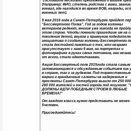
составить несколько предложений о вашем пред
(Например: ФИО, степень родства с вами, звание,
воевал, где находился во время ВОВ, награды, ис
военных лет).
9 мая 2016 года в Санкт-Петербурге пройдет па
"Бессмертного Полка". Год за годом колонны
ветеранов редеют, многие уже никогда не пройд
этом строю. Чтобы помнили пришедшие им на с
поколения детей, внуков и правнуков победителе
инициатива о создании колонны Бессмертного п
стала достойной памятью о тех, кто незримо
присутствует с нами 9 мая, на портретах и
фотографиях в руках своих потомков, они незав
от всего, стали однополчанами.
Акция Бессмертный полк 2015года стала самым
запоминающимся и обсуждаемым событием как у
в стране, так и за рубежом. Под торжественные
марши и грандиозные салюты на набережные и
проспекты Санкт-Петербурга вышло от 250 000
280 000 жителей и гостей города под лозунгом: 
ДОЛЖНЫ ИДТИ ПОБЕДНЫМ СТРОЕМ В ЛЮБЫЕ
ВРЕМЕНА!"
От каждого класса нужно представить не менее
5человек.
Присоединяйтесь!