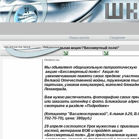
Наша школа
Сведения
00:47 04.04.2016
Общешкольная акция \"Бессмертный полк\"
главная
Новость:
Мы объявляет общешкольную патриотическую
акцию «Бессмертный полк»! Акция по
увековечиванию памяти своих предков: участни
Великой Отечественной войны, тружеников тыл
партизан, узников концлагерей, жителей блокадн
Ленинграда.
Вам нужно распечатать фотографию своих пре
или заказать штендер с фото. Ближайшие адрес
смотрите в разделе «Подробнее»
(Копицентр "Василеостровский", 6-линия д.29, В.О
702-70-70), цена: 380руб.)
29 апреля состоится Урок мужества с приглаше
гостей, ветеранов ВОВ и пройдёт акция
«Бессмертный полк». Для представления нужно