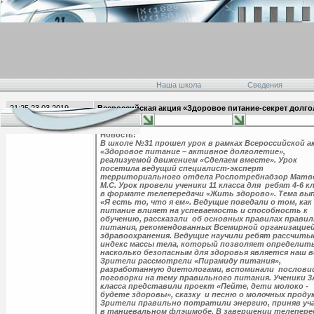
Наша школа
Сведения
21:25 23.03.2019
Всероссийская акция «Здоровое питание-секрет долго
главная
Новость:
В школе №31 прошел урок в рамках Всероссийской а
«Здоровое питание – активное долголетие»,
реализуемой движением «Сделаем вместе». Урок
посетила ведущий специалист-эксперт
территориального отдела Роспотребнадзор Матв
М.С. Урок провели ученики 11 класса для ребят 4-6 к
в формате телепередачи «Жить здорово». Тема вып
«Я есть то, что я ем». Ведущие поведали о том, как
питание влияет на успеваемость и способность к
обучению, рассказали об основных правилах прави
питания, рекомендованных Всемирной организацие
здравоохранения. Ведущие научили ребят рассчит
индекс массы тела, который позволяет определит
насколько безопасным для здоровья является наш в
Зрители рассмотрели «Пирамиду питания»,
разработанную диетологами, вспоминали послови
поговорки на тему правильного питания. Ученики 3
класса представили проект «Пейте, дети молоко -
будете здоровы», сказку и песню о молочных проду
Зрители правильно потратили энергию, приняв уч
в танцевальном флэшмобе. В завершении телепере