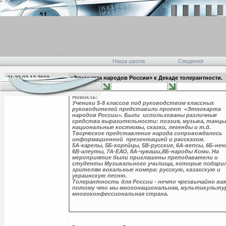
Наша школа
Сведения
21:22 02.12.2019
«Этнокарта народов России» к Декаде толерантности.
главная
Новость:
Ученики 5-8 классов под руководством классных
руководителей представили проект «Этнокарта
народов России». Были использованы различные
средства выразительности: поэзия, музыка, танцы
национальные костюмы, сказки, легенды и т.д.
Творческое представление народа сопровождалось
информационной презентацией и рассказом.
5А-карелы, 5Б-корейцы, 5В-русские, 6А-вепсы, 6Б-нен
6В-алеуты, 7А-ЕАО, 8А-чуваши,8Б-народы Коми. На
мероприятие были приглашены преподаватели и
студенты Музыкального училища, которые подари
зрителям вокальные номера: русскую, казахскую и
украинскую песню.
Толерантность для России - нечто чрезвычайно важ
потому что мы многонациональная, мультикультур
многоконфессиональная страна.