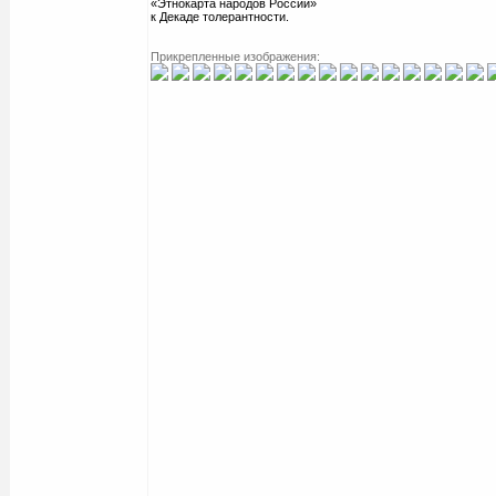
«Этнокарта народов России»
к Декаде толерантности.
Прикрепленные изображения: