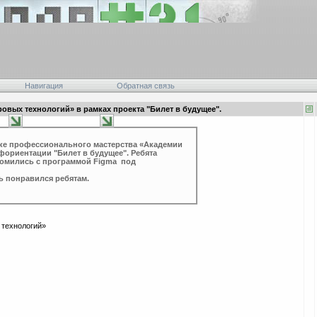
Навигация
Обратная связь
вых технологий» в рамках проекта "Билет в будущее".
оке профессионального мастерства «Академии
ориентации "Билет в будущее". Ребята
комились с программой Figma под
 понравился ребятам.
 технологий»