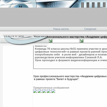
Наша школа
Сведения
12:34 13.11.2020
Урок профессионального мастерства «Академии цифро
главная
Новость:
Команда 7б класса школы №31 приняла участие в ур
цифровых технологий» в рамках проекта ранней проф
попробовали себя в роли веб - дизайнеров и позна
руководством учителя информатики Сокиной Л.А.
Урок проходил в формате видеоконференции и очень
Урок профессионального мастерства «Академии цифровых
в рамках проекта "Билет в будущее".
Прикрепленные изображения: