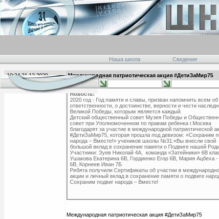
Наша школа
Сведения
10:24 21.12.2020
Международная патриотическая акция #ДетиЗаМир75
главная
Новость:
2020 год - Год памяти и славы, призван напомнить всем об
ответственности, о достоинстве, верности и чести наследн
Великой Победы, которым является каждый.
Детский общественный совет Музея Победы и Обществен
совет при Уполномоченном по правам ребенка г.Москва
благодарят за участие в международной патриотической а
#ДетиЗаМир75, которая прошла под девизом: «Сохраним п
народа – Вместе!» учеников школы №31:«Вы внесли свой
большой вклад в сохранение памяти о Подвиге нашей Род
Участники: Зуев Николай 4А, команда «Затейники» 6В кла
Ушакова Екатерина 6В, Гордиенко Егор 6В, Мария Ацбеха -
6В, Корнеев Иван 7Б
Ребята получили Сертификаты об участии в международн
акции и личный вклад в сохранение памяти о подвиге наро
Сохраним подвиг народа – Вместе!
Международная патриотическая акция #ДетиЗаМир75