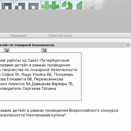
Навигация
Обратная связь
детей» по пожарной безопасности.
кие работы на Санкт-Петербургский
глазами детей» в рамках проведения
 творчества по пожарной безопасности
я Софья 7А, Ящук Ульяна 6Б, Пономарь
ва Елизавета 6В, Перевозникова
енко Кирилла 9А,Давыдова Варвара 7Б,
уководитель Сергеева Татьяна
лазами детей» в рамках проведения Всероссийского конкурса
езопасности"Неопалимая купина".