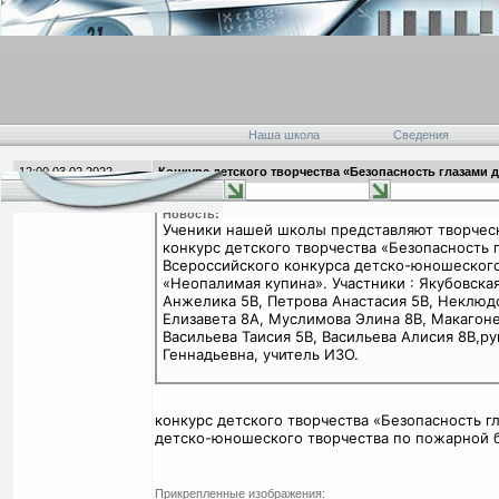
Наша школа
Сведения
12:00 03.02.2022
Конкурс детского творчества «Безопасность глазами 
главная
Новость:
Ученики нашей школы представляют творчес
конкурс детского творчества «Безопасность 
Всероссийского конкурса детско-юношеского
«Неопалимая купина». Участники : Якубовска
Анжелика 5В, Петрова Анастасия 5В, Неклюдо
Елизавета 8А, Муслимова Элина 8В, Макагон
Васильева Таисия 5В, Васильева Алисия 8В,р
Геннадьевна, учитель ИЗО.
конкурс детского творчества «Безопасность г
детско-юношеского творчества по пожарной б
Прикрепленные изображения: