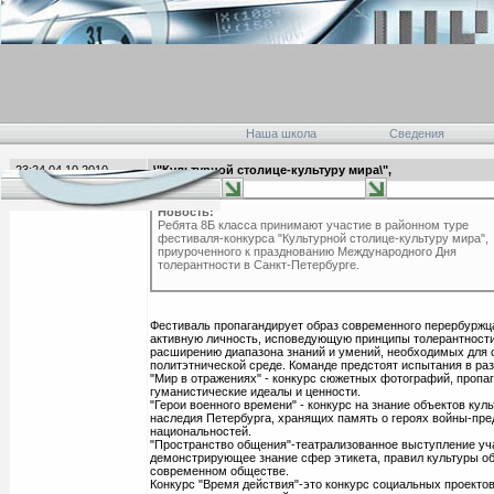
Наша школа
Сведения
23:24 04.10.2010
\"Культурной столице-культуру мира\",
главная
Новость:
Ребята 8Б класса принимают участие в районном туре
фестиваля-конкурса "Культурной столице-культуру мира",
приуроченного к празднованию Международного Дня
толерантности в Санкт-Петербурге.
Фестиваль пропагандирует образ современного перербуржца
активную личность, исповедующую принципы толерантност
расширению диапазона знаний и умений, необходимых для 
политэтнической среде. Команде предстоят испытания в раз
"Мир в отражениях" - конкурс сюжетных фотографий, проп
гуманистические идеалы и ценности.
"Герои военного времени" - конкурс на знание объектов кул
наследия Петербурга, хранящих память о героях войны-пре
национальностей.
"Пространство общения"-театрализованное выступление уч
демонстрирующее знание сфер этикета, правил культуры о
современном обществе.
Конкурс "Время действия"-это конкурс социальных проекто