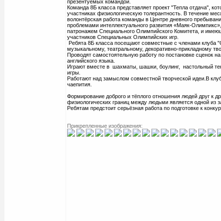
презентуемых командой.
Команда 8Б класса представляет проект "Тепла отдача", ко
участниках физиологическую толерантность. В течение мес
волонтёрская работа команды в Центре дневного пребыван
проблемами интеллектуального развития «Маяк-Олимпикс»,
патронажем Специального Олимпийского Комитета, и имеющ
участников Специальных Олимпийских игр.
Ребята 8Б класса посещают совместные с членами клуба 
музыкальному, театральному, декоративно-прикладному тво
Проводят самостоятельную работу по постановке сценок на
английского языка.
Играют вместе в шахматы, шашки, боулинг, настольный те
игры.
Работают над замыслом совместной творческой идеи.В клу
чаепития.
Формирование доброго и тёплого отношения людей друг к др
физиологических границ между людьми является одной из з
Ребятам предстоит серьёзная работа по подготовке к конкур
Прикрепленные изображения: