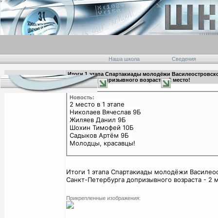
Наша школа
Сведения
Итоги 1 этапа Спартакиады молодёжи Василеостровско
21:52 25.09.2022
Петербурга допризывного возраста - 2 место!
главная
Новость:
2 место в 1 этапе
Николаев Вячеслав 9Б
Жиляев Данил 9Б
Шохин Тимофей 10Б
Садыков Артём 9Б
Молодцы, красавцы!
Итоги 1 этапа Спартакиады молодёжи Василео
Санкт-Петербурга допризывного возраста - 2 м
Прикрепленные изображения: