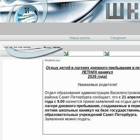
Наша школа
Сведения
15:35 31.03.2026
Лето-2026
главная
Новость:
Отдых детей в лагерях дневного пребывания в п
ЛЕТНИХ каникул
202
6
года!
Уважаемые родители!
Отдел образования администрации Василеостровск
района Санкт-Петербурга сообщает, что
с 21 апрел
года
с 9.00
начнется прием заявлений на отдых дет
лагеря дневного пребывания, создаваемые в пер
летних школьных каникул на базе государственн
образовательных учреждений Санкт-Петербурга.
Заявления можно подать: