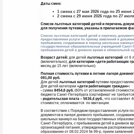
Даты смен:
1 смена с 27 мая 2026 года по 25 июня 
2 смена с 29 июня 2026 года по 27 июля
Список льготных категорий детей и перечень докум
для получения путевки, указаны в прилагаемом фа
Список льготных категорий детей и перечень докумен
предоставления услуги по приему заявлений и докумен
пребывания, создаваемые в период школьных каникул 
государственных образовательных учреждений Санкт-П
пребыванием детей в дневное время и обязательной о
Возраст детей:
для детей
льготных категорий
от 6 л
(включительно),
для категории «дети работающих г
месяц до 15 лет (включительно).
Полная стоимость путевки
в летние лагеря дневног
091,00 руб.
Для детей
льготных категорий
путевки предоставля
Для детей категории
«дети
работающих граждан»:
-
сумма
8454,6
руб.
(60% от установленной стоимости
бюджета Санкт-Петербурга (сертификат не требуется
- родительская плата – 5636,4 руб.
, что составляет 
стоимости,
оплачивается по квитанции.
В соответствии с Порядком предоставления услуги по
документов в лагеря дневного пребывания, создавае
школьных каникул на базе государственных образов
Санкт-Петербурга, с пребыванием детей в дневное в
организацией питания, утвержденным распоряжение
образованию от 08.02.2024 № 99-р, прием заявлений 