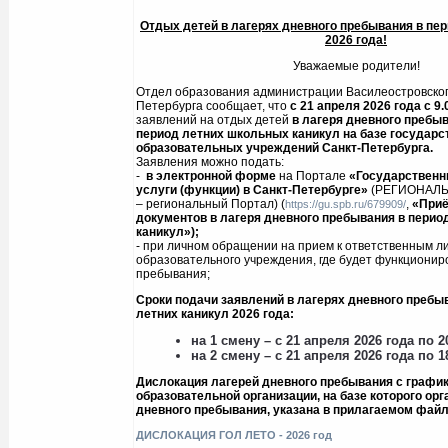
Отдых детей в лагерях дневного пребывания в пе
202
6
года!
Уважаемые родители!
Отдел образования администрации Василеостровског
Петербурга сообщает, что
с 21 апреля 2026 года
с 9.
заявлений на отдых детей
в лагеря дневного пребы
период летних школьных каникул на базе государ
образовательных учреждений Санкт-Петербурга.
Заявления можно подать:
-
в электронной форме
на Портале
«Государственн
услуги (функции) в Санкт-Петербурге»
(РЕГИОНАЛЬ
– региональный Портал) (
,
«Приё
https://gu.spb.ru/679909/
документов в лагеря дневного пребывания в пери
каникул»);
- при личном обращении на прием к ответственным л
образовательного учреждения,
где будет функционир
пребывания;
Сроки подачи заявлений
в лагерях дневного пребы
летних каникул 2026 года:
на 1 смену – с 21 апреля 2026 года по 2
на 2 смену – с 21 апреля 2026 года по 1
Дислокация лагерей дневного пребывания с график
образовательной организации, на базе которого орг
дневного пребывания, указана в прилагаемом файл
ДИСЛОКАЦИЯ ГОЛ ЛЕТО - 2026 год