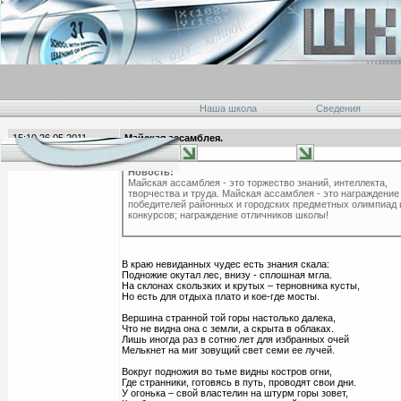
Наша школа
Сведения
15:10 26.05.2011
Майская ассамблея.
главная
Новость:
Майская ассамблея - это торжество знаний, интеллекта,
творчества и труда. Майская ассамблея - это награждение
победителей районных и городских предметных олимпиад 
конкурсов; награждение отличников школы!
В краю невиданных чудес есть знания скала:
Подножие окутал лес, внизу - сплошная мгла.
На склонах скользких и крутых – терновника кусты,
Но есть для отдыха плато и кое-где мосты.
Вершина странной той горы настолько далека,
Что не видна она с земли, а скрыта в облаках.
Лишь иногда раз в сотню лет для избранных очей
Мелькнет на миг зовущий свет семи ее лучей.
Вокруг подножия во тьме видны костров огни,
Где странники, готовясь в путь, проводят свои дни.
У огонька – свой властелин на штурм горы зовет,