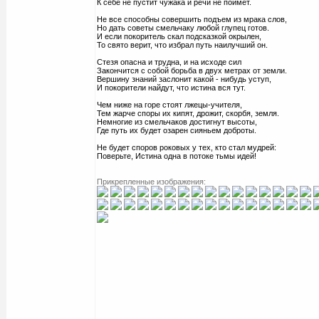
К себе не пустит чужака и речи не поймет.
Не все способны совершить подъем из мрака слов,
Но дать советы смельчаку любой глупец готов.
И если покоритель скал подсказкой окрылен,
То свято верит, что избрал путь наилучший он.
Стезя опасна и трудна, и на исходе сил
Закончится с собой борьба в двух метрах от земли.
Вершину знаний заслонит какой - нибудь уступ,
И покорители найдут, что истина вся тут.
Чем ниже на горе стоят лжецы-учителя,
Тем жарче споры их кипят, дрожит, скорбя, земля.
Немногие из смельчаков достигнут высоты,
Где путь их будет озарен сияньем доброты.
Не будет споров роковых у тех, кто стал мудрей:
Поверьте, Истина одна в потоке тьмы идей!
Прикрепленные изображения: