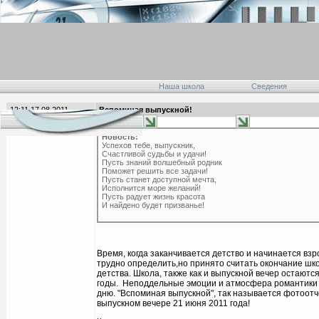
Наша школа
Сведения
12:11 17.08.2011
Вспоминая выпускной!
главная
Новость:
Успехов тебе, выпускник,
Счастливой судьбы и удачи!
Пусть знаний волшебный родник
Поможет решить все задачи!
Пусть станет доступной мечта,
Исполнится море желаний!
Пусть радует жизнь красота
И найдено будет призванье!
Время, когда заканчивается детство и начинается взр
трудно определить,но принято считать окончание шк
детства. Школа, также как и выпускной вечер остаются
годы. Неподдельные эмоции и атмосфера романтики 
дню. "Вспоминая выпускной", так называется фотоотч
выпускном вечере 21 июня 2011 года!