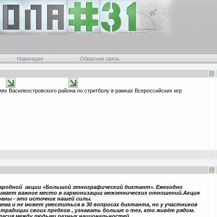
Навигация
Обратная связь
ях Василеостровского района по стритболу в рамках Всероссийских игр
народной акции «Большой этнографический диктант». Ежегодно
имает важное место в гармонизации межэтнических отношений.Акция
ны - это источник нашей силы.
ема и не может уместиться в 30 вопросах диктанта, но у участников
традиции своих предков , узнавать больше о тех, кто живёт рядом.
гласия между людьми разных национальностей.