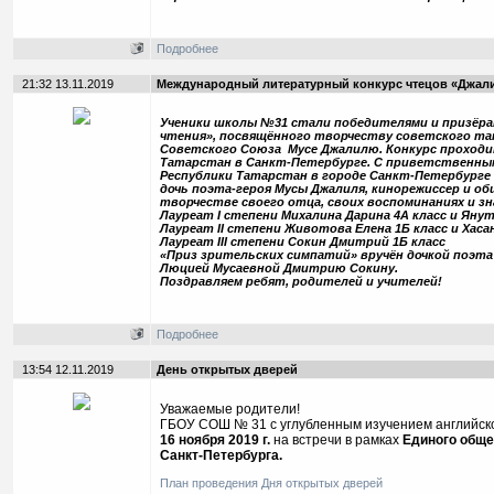
Подробнее
21:32 13.11.2019
Международный литературный конкурс чтецов «Джалил
Ученики школы №31 стали победителями и призёр
чтения», посвящённого творчеству советского тат
Советского Союза Мусе Джалилю. Конкурс проход
Татарстан в Санкт-Петербурге. С приветственны
Республики Татарстан в городе Санкт-Петербурге 
дочь поэта-героя Мусы Джалиля, кинорежиссер и о
творчестве своего отца, своих воспоминаниях и з
Лауреат I степени Михалина Дарина 4А класс и Яну
Лауреат II степени Животова Елена 1Б класс и Хас
Лауреат III степени Сокин Дмитрий 1Б класс
«Приз зрительских симпатий» вручён дочкой поэта
Люцией Мусаевной Дмитрию Сокину.
Поздравляем ребят, родителей и учителей!
Подробнее
13:54 12.11.2019
День открытых дверей
Уважаемые родители!
ГБОУ СОШ № 31 с углубленным изучением английско
16 ноября 2019 г.
на встречи в рамках
Единого обще
Санкт-Петербурга.
План проведения Дня открытых дверей