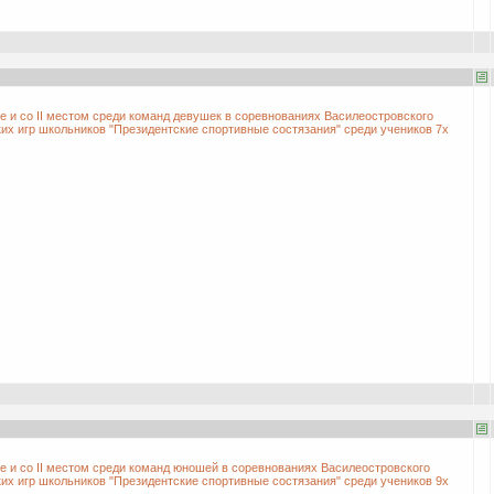
те и со II местом среди команд девушек в соревнованиях Василеостровского
их игр школьников "Президентские спортивные состязания" среди учеников 7х
те и со II местом среди команд юношей в соревнованиях Василеостровского
их игр школьников "Президентские спортивные состязания" среди учеников 9х