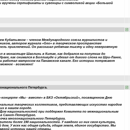
и вручены сертификаты и сувениры с символикой акции «Большой
ием Кубатьяном – членом Международного союза журналистов и
ником, автором журнала «Geo» в творческом пространстве
тель приключений. Он рассказал ребятам тысячу и одну невероятную
ил в монастыре Шаолинь в Китае, как добрался на попутках до
раке, как снимался в Болливуде и убегал от дикого слона на Шри-Ланке,
 и работал матросом на Панамском канале. Его истории потрясают
можное - возможно!
огонационального Петербурга.
ла-концерте «Мы - вместе» в БКЗ «Октябрьский», посвященном Дню
ональных творческих коллективов, представляющих искусство народов
их в нашем городе.
Дом национальностей при поддержке Комитета по межнациональным
в Санкт-Петербурге.
точка многонационального Петербурга.
вители более 190 национальностей. У каждого из них своя культура,
 дом. У всех нас общая судьба, общая земля, единое государство. Мы
авной истории нашей страны.