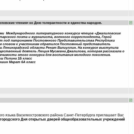
овские чтения» ко Дню толерантности и единства народов.
ами Международного литературного конкурса чтецов «Джалиловские
арского поэта и журналиста, военного корреспондента, Герой
ит под патронажем Постоянного Представительства Республики
м словом к участникам обратился Постоянный представитель
и Ленинградской области Ренат Валиуллин. На конкурсе выступила
бщественный деятель Люция Мусаевна Джалилова, которая рассказала о
начимости этого конкурса для воспитания молодого поколения.
тш Полина 1Б класс
аншин Марат 6А класс
го языка Василеостровского района Санкт-Петербурга приглашает Вас
городского Дня открытых дверей общеобразовательных учреждений