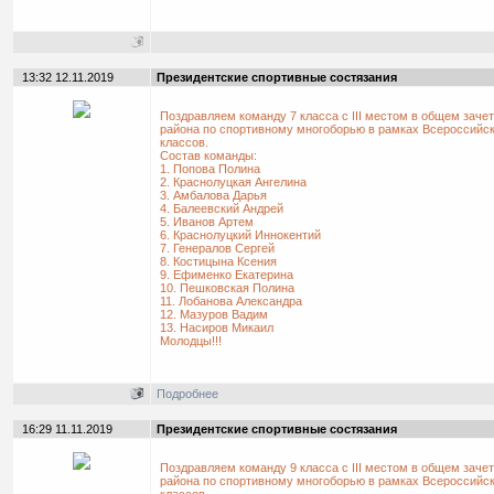
13:32 12.11.2019
Президентские спортивные состязания
Поздравляем команду 7 класса с III местом в общем заче
района по спортивному многоборью в рамках Всероссийск
классов.
Состав команды:
1. Попова Полина
2. Краснолуцкая Ангелина
3. Амбалова Дарья
4. Балеевский Андрей
5. Иванов Артем
6. Краснолуцкий Иннокентий
7. Генералов Cергей
8. Костицына Ксения
9. Ефименко Екатерина
10. Пешковская Полина
11. Лобанова Александра
12. Мазуров Вадим
13. Насиров Микаил
Молодцы!!!
Подробнее
16:29 11.11.2019
Президентские спортивные состязания
Поздравляем команду 9 класса с III местом в общем заче
района по спортивному многоборью в рамках Всероссийск