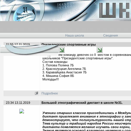
Наша школа
Сведения
11:55 17.11.2019
Президентские спортивные игры
Поздравляем команду девочек со II местом в соревновани
школьников "Президентские спортивные игры".
Состав команды:
1. Попова Полина 7Б
2. Краснолуцкая Ангелина 7Б
3. Каравайцева Анастасия 7Б
4. Мишина София 8Б
Молодцы!!!
Подробнее
23:34 13.11.2019
Большой этнографический диктант в школе №31.
Ученики старших классов присоединилась к Между
диктант привлекает внимание к этнографии и зан
демонстрирует, что поликультурность нашей стра
Тема культур и традиций народов России неисчерпа
диктанта появляется желание изучать свои корни, 
Знание является основой взаимного уважения и со