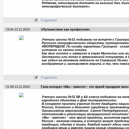
Ребятам, написавшим диктант на высший бал, был
этнографический диктант».
Подробнее
23:04 13.11.2019
«Путешествие как профессия».
Ученики школы №31 побывали на встрече с Григор
Русского географического общества, путешествен
#МОРЕРЯДОМ. По складу характера Григорий - иска
историю из своего опыта.
Как мыл золото и замерзал в горах Монголии или ж
Австралии или попал в американский концлагерь в И
как ходил на атомном ледоколе на Северный Полюс
воображение и заставляют верить в то, что невоз
Подробнее
21:58 13.11.2019
Гала-концерт «Мы – вместе» - это яркий праздник мн
Ученики школы №31 5В и 6А класса побывали на га
народного единства и Дню толерантности.
В концерте приняли участие более двадцати наци
России, ближнего и дальнего зарубежья, проживающ
Организатор мероприятия: Санкт-Петербургский 
отношениям и реализации миграционной политики 
«Мы – вместе» - это яркий праздник, визитная кар
Россия – великая страна, в которой живут предста
традиции, обычаи и языки. Каждый нашел здесь свой
гордимся этим и вместе пишем новые страницы сл