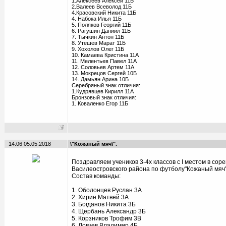
1.Алексеев Алексей 11Б
2.Валеев Всеволод 11Б
4.Красовский Никита 11Б
4. Набока Илья 11Б
5. Поляков Георгий 11Б
6. Рагушин Даниил 11Б
7. Тычкин Антон 11Б
8. Утешев Марат 11Б
9. Хохолов Олег 11Б
10. Камаева Кристина 11А
11. Мелентьев Павел 11А
12. Соловьев Артем 11А
13. Мокрецов Сергей 10Б
14. Дамьян Арина 10Б
Серебряный знак отличия:
1.Кудрявцев Кирилл 11А
Бронзовый знак отличия:
1. Коваленко Егор 11Б
14:06 05.05.2018
\"Кожаный мяч\".
Поздравляем учеников 3-4х классов с I местом в сор
Василеостровского района по футболу"Кожаный мяч"
Состав команды:
1. Оболонцев Руслан 3А
2. Хирин Матвей 3А
3. Богданов Никита 3Б
4. Щербань Александр 3Б
5. Корзников Трофим 3В
6. Ловчев Владимир 4Б