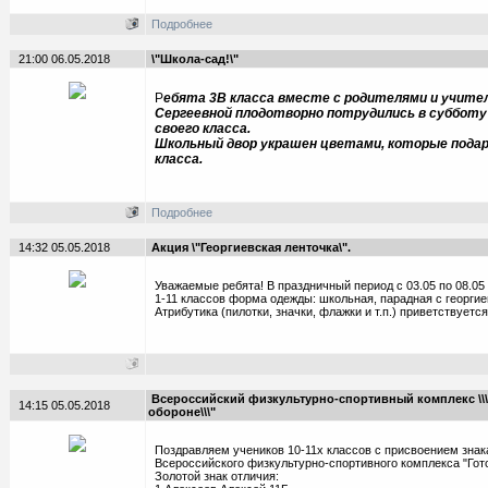
Подробнее
21:00 06.05.2018
\"Школа-сад!\"
Р
ебята 3В класса вместе с родителями и учите
Сергеевной плодотворно потрудились в субботу
своего класса.
Школьный двор украшен цветами, которые подар
класса.
Подробнее
14:32 05.05.2018
Акция \"Георгиевская ленточка\".
Уважаемые ребята! В праздничный период с 03.05 по 08.0
1-11 классов форма одежды: школьная, парадная с георгие
Атрибутика (пилотки, значки, флажки и т.п.) приветствуется
Всероссийский физкультурно-спортивный комплекс \\\"
14:15 05.05.2018
обороне\\\"
Поздравляем учеников 10-11х классов с присвоением знак
Всероссийского физкультурно-спортивного комплекса "Гото
Золотой знак отличия: