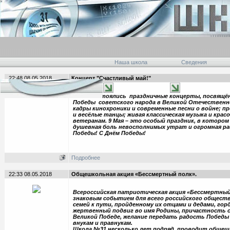
Наша школа
Сведения
22:48 08.05.2018
Концерт "Счастливый май!"
8 мая состоялись праздничные концерты, посвящё
Победы советского народа в Великой Отечественн
кадры кинохроники и современные песни о войне; 
и весёлые танцы; живая классическая музыка и кра
ветеранам. 9 Мая – это особый праздник, в котором
душевная боль невосполнимых утрат и огромная р
Победы! С Днём Победы!
Подробнее
22:33 08.05.2018
Общешкольная акция «Бессмертный полк».
Всероссийская патриотическая акция «Бессмертный
знаковым событием для всего российского обществ
семей к пути, пройденному их отцами и дедами, гор
жертвенный подвиг во имя Родины, причастность 
Великой Победе, желание передать радость Победы 
внукам и правнукам.
Школа №31 несколько лет подряд проводит общеш