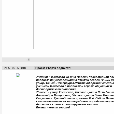
21:56 06.05.2018
Проект \"Карта подвига\".
Ученики 7-8 классов ко Дню Победы подготовили пр
подвига" по увековечивнию памяти героев, чьими и
улицы Санкт-Петербурга.Ребята оформили стенды 
ученикам 6 классов о подвигах и героях, об улицах и
достопримечательностях.
7бкласс - улица Гастелло, 7вкласс - улица Лизы Чайки
Александра Матросова, 8бкласс - улица Зины Портнов
Савушкина. Руководители проекта В.А. Сабо и Ивано
квеста отмечали на карте районов города местора
двигались согласно маршрутным картам.
Вечная память героям!