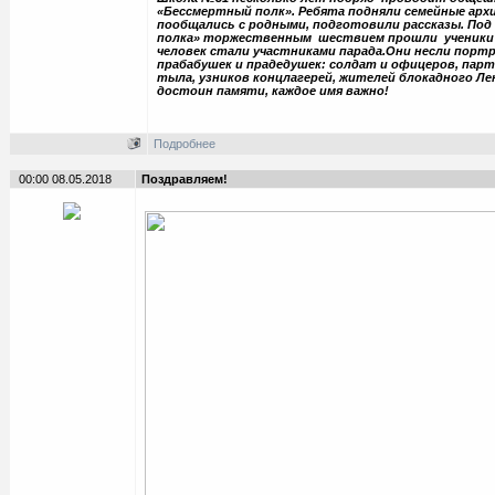
«Бессмертный полк». Ребята подняли семейные ар
пообщались с родными, подготовили рассказы. Под
полка» торжественным шествием прошли ученики 
человек стали участниками парада.Они несли порт
прабабушек и прадедушек: солдат и офицеров, пар
тыла, узников концлагерей, жителей блокадного Ле
достоин памяти, каждое имя важно!
Подробнее
00:00 08.05.2018
Поздравляем!