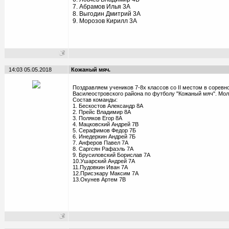
7. Абрамов Илья 3А
8. Выгодин Дмитрий 3А
9. Морозов Кирилл 3А
14:03 05.05.2018
Кожаный мяч.
Поздравляем учеников 7-8х классов со II местом в соревн
Василеостровского района по футболу "Кожаный мяч". Мол
Состав команды:
1. Бескостов Александр 8А
2. Прейс Владимир 8А
3. Поляков Егор 8А
4. Мацковский Андрей 7В
5. Серафимов Федор 7Б
6. Инедеркин Андрей 7Б
7. Анферов Павел 7А
8. Саргсян Рафаэль 7А
9. Брусиловский Борислав 7А
10.Ушарский Андрей 7А
11.Пудовкин Иван 7А
12.Присэкару Максим 7А
13.Окунев Артем 7В