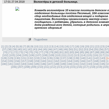
17:01 27.04.2018
Волонтёры в детской больнице.
Команда волонтёров 10 классов посетила детское 
отделение больницы посёлка Песочный. 10А классом
сбор необходимых для отделения вещей и подарков
пациентам. Волонтёры организовали мастер-класс 
пообщались с ребятами, убрались в детской комнат
днём рождения всех детей, которые родились в апре
крепкого здоровья!
Подробнее
[1]
[2]
[3]
[4]
[5]
[6]
[7]
[8]
[9]
[10]
[11]
[12]
[13]
[14]
[15]
[16]
[17]
[18]
[19]
[20]
[21]
[22]
[23]
[24
[37]
[38]
[39]
[40]
[41]
[42]
[43]
[44]
[45]
[46]
[47]
[48]
[49]
[50]
[51]
[52]
[53]
[54]
[55]
[56]
[57]
[70]
[71]
[72]
[73]
[74]
[75]
[76]
[77]
[78]
[79]
[80]
[81]
[82]
[83]
[84]
[85]
[86]
[87]
[88]
[89]
[90
[102]
[103]
[104]
[105]
[106]
[107]
[108]
[109]
[110]
[111]
[112]
[113]
[114]
[115]
[116]
[117]
[11
[128]
[129]
[130]
[131]
[132]
[133]
[134]
[135]
[136]
[137]
[138]
[139]
[140]
[141]
[142]
[143]
[1
[154]
[155]
[156]
[157]
[158]
[159]
[160]
[161]
[162]
[163]
[164]
[165]
[166]
[167]
[168]
[169]
[1
[180]
[181]
[182]
[183]
[184]
[185]
[186]
[187]
[188]
[189]
[190]
[191]
[192]
[193]
[194]
[195]
[1
[206]
[207]
[208]
[209]
[210]
[211]
[212]
[213]
[214]
[215]
[216]
[217]
[218]
[219]
[220]