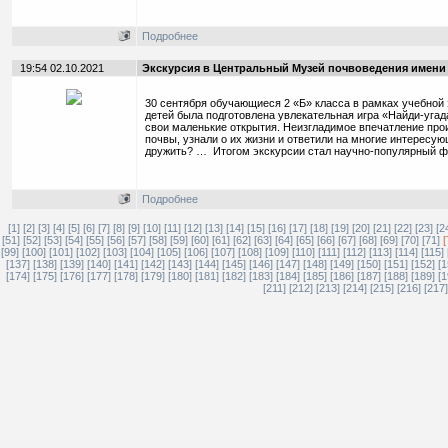
Подробнее
19:54 02.10.2021
Экскурсия в Центральный Музей почвоведения имени 
30 сентября обучающиеся 2 «Б» класса в рамках учебной 
детей была подготовлена увлекательная игра «Найди-уга
свои маленькие открытия. Неизгладимое впечатление прои
почвы, узнали о их жизни и ответили на многие интересу
дружить? … Итогом экскурсии стал научно-популярный ф
Подробнее
[1]
[2]
[3]
[4]
[5]
[6]
[7]
[8]
[9]
[10]
[11]
[12]
[13]
[14]
[15]
[16]
[17]
[18]
[19]
[20]
[21]
[22]
[23]
[2
[51]
[52]
[53]
[54]
[55]
[56]
[57]
[58]
[59]
[60]
[61]
[62]
[63]
[64]
[65]
[66]
[67]
[68]
[69]
[70]
[71]
[
[99]
[100]
[101]
[102]
[103]
[104]
[105]
[106]
[107]
[108]
[109]
[110]
[111]
[112]
[113]
[114]
[115]
[137]
[138]
[139]
[140]
[141]
[142]
[143]
[144]
[145]
[146]
[147]
[148]
[149]
[150]
[151]
[152]
[1
[174]
[175]
[176]
[177]
[178]
[179]
[180]
[181]
[182]
[183]
[184]
[185]
[186]
[187]
[188]
[189]
[1
[211]
[212]
[213]
[214]
[215]
[216]
[217]