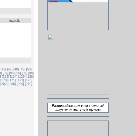
isabella
[46]
[47]
[48]
[49]
[50]
3]
[94]
[95]
[96]
[97]
[98]
]
[133]
[134]
[135]
[136]
[170]
[171]
[172]
[173]
[207]
[208]
[209]
[210]