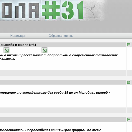
Навигация
Обратная связь
-знаний» в школе №31
ки в школе и рассказывают подросткам о современных технологиях.
 классах.
ревнованиях по эстафетному бег среди 18 школ.Молодцы, вперед к
лы состоялась Всероссийская акция «Урок цифры» по теме