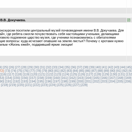
В.В. Докучаева.
экскурсии посетили центральный музей почвоведения имени В.В. Докучаева. Для
дай», где ребята смогли почувствовать себя настоящими учеными, делающими
звело подземное царство музея, где ученики познакомились с обитателями
ющие вопросы: куда исчезают опавшие на землю листья? Почему с кротами нужно
ильм «Жизнь ежей», подаривший яркие эмоции!
4]
[25]
[26]
[27]
[28]
[29]
[30]
[31]
[32]
[33]
[34]
[35]
[36]
[37]
[38]
[39]
[40]
[41]
[42]
[43]
[44]
[45]
72]
[73]
[74]
[75]
[76]
[77]
[78]
[79]
[80]
[81]
[82]
[83]
[84]
[85]
[86]
[87]
[88]
[89]
[90]
[91]
[92]
[9
[116]
[117]
[118]
[119]
[120]
[121]
[122]
[123]
[124]
[125]
[126]
[127]
[128]
[129]
[130]
[131]
[132
53]
[154]
[155]
[156]
[157]
[158]
[159]
[160]
[161]
[162]
[163]
[164]
[165]
[166]
[167]
[168]
[169]
90]
[191]
[192]
[193]
[194]
[195]
[196]
[197]
[198]
[199]
[200]
[201]
[202]
[203]
[204]
[205]
[206]
[218]
[219]
[220]
[221]
[222]
[223]
[224]
[225]
[226]
[227]
[228]