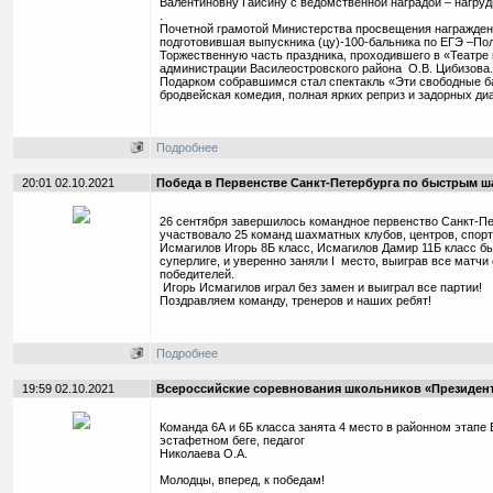
Валентиновну Гайсину с ведомственной наградой – нагру
.
Почетной грамотой Министерства просвещения награждена
подготовившая выпускника (цу)-100-бальника по ЕГЭ –Пол
Торжественную часть праздника, проходившего в «Театре 
администрации Василеостровского района О.В. Цибизова.
Подарком собравшимся стал спектакль «Эти свободные ба
бродвейская комедия, полная ярких реприз и задорных диал
Подробнее
20:01 02.10.2021
Победа в Первенстве Санкт-Петербурга по быстрым ш
26 сентября завершилось командное первенство Санкт-Пе
участвовало 25 команд шахматных клубов, центров, спор
Исмагилов Игорь 8Б класс, Исмагилов Дамир 11Б класс 
суперлиге, и уверенно заняли I место, выиграв все матч
победителей.
Игорь Исмагилов играл без замен и выиграл все партии!
Поздравляем команду, тренеров и наших ребят!
Подробнее
19:59 02.10.2021
Всероссийские соревнования школьников «Президен
Команда 6А и 6Б класса занята 4 место в районном этап
эстафетном беге, педагог
Николаева О.А.
Молодцы, вперед, к победам!