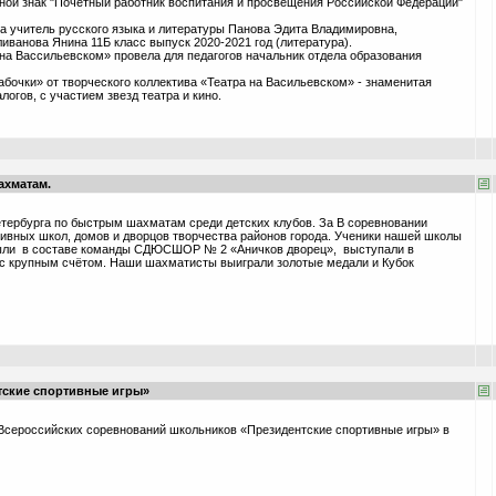
дной знак "Почетный работник воспитания и просвещения Российской Федерации"
 учитель русского языка и литературы Панова Эдита Владимировна,
иванова Янина 11Б класс выпуск 2020-2021 год (литература).
на Вассильевском» провела для педагогов начальник отдела образования
бочки» от творческого коллектива «Театра на Васильевском» - знаменитая
огов, с участием звезд театра и кино.
ахматам.
тербурга по быстрым шахматам среди детских клубов. За В соревновании
тивных школ, домов и дворцов творчества районов города. Ученики нашей школы
были в составе команды СДЮСШОР № 2 «Аничков дворец», выступали в
и с крупным счётом. Наши шахматисты выиграли золотые медали и Кубок
тские спортивные игры»
е Всероссийских соревнований школьников «Президентские спортивные игры» в