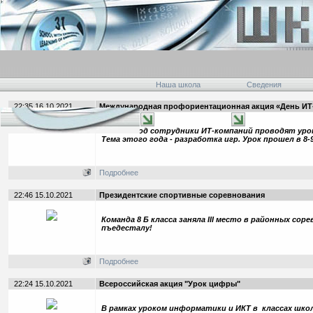
Наша школа
Сведения
22:35 16.10.2021
Международная профориентационная акция «День ИТ
Каждый год сотрудники ИТ-компаний проводят уро
Тема этого года - разработка игр. Урок прошел в 8-9
Подробнее
22:46 15.10.2021
Президентские спортивные соревнования
Команда 8 Б класса заняла III место в районных со
пъедесталу!
Подробнее
22:24 15.10.2021
Всероссийская акция "Урок цифры"
В рамках уроком информатики и ИКТ в классах шко