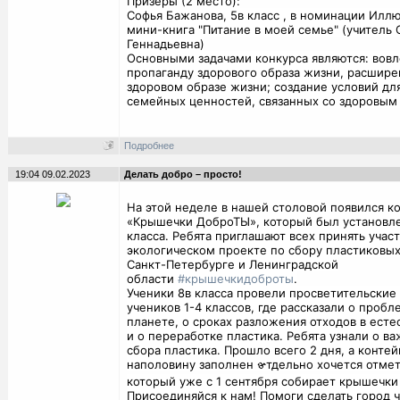
Призёры (2 место):
Софья Бажанова, 5в класс , в номинации Илл
мини-книга "Питание в моей семье" (учитель 
Геннадьевна)
Основными задачами конкурса являются: вовл
пропаганду здорового образа жизни, расшир
здоровом образе жизни; создание условий д
семейных ценностей, связанных со здоровым
Подробнее
19:04 09.02.2023
Делать добро – просто!
На этой неделе в нашей столовой появился к
«Крышечки ДоброТЫ», который был установле
класса. Ребята приглашают всех принять учас
экологическом проекте по сбору пластиковы
Санкт-Петербурге и Ленинградской
области
#крышечкидоброты
.
Ученики 8в класса провели просветительские 
учеников 1-4 классов, где рассказали о пробл
планете, о сроках разложения отходов в есте
и о переработке пластика. Ребята узнали о в
сбора пластика. Прошло всего 2 дня, а конте
наполовину заполнен 𑰞тдельно хочется отмет
который уже с 1 сентября собирает крышечки 
Присоединяйся к нам! Помоги сделать город 