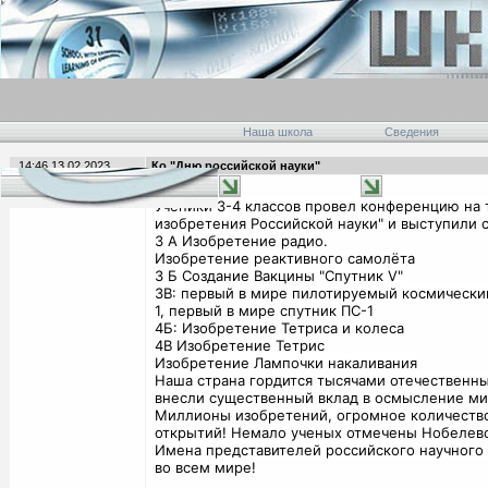
Наша школа
Сведения
14:46 13.02.2023
Ко "Дню российской науки"
Ученики 3-4 классов провел конференцию на 
изобретения Российской науки" и выступили 
3 А Изобретение радио.
Изобретение реактивного самолёта
3 Б Создание Вакцины "Спутник V"
3В: первый в мире пилотируемый космически
1, первый в мире спутник ПС-1
4Б: Изобретение Тетриса и колеса
4В Изобретение Тетрис
Изобретение Лампочки накаливания
Наша страна гордится тысячами отечественны
внесли существенный вклад в осмысление ми
Миллионы изобретений, огромное количеств
открытий! Немало ученых отмечены Нобелев
Имена представителей российского научного
во всем мире!