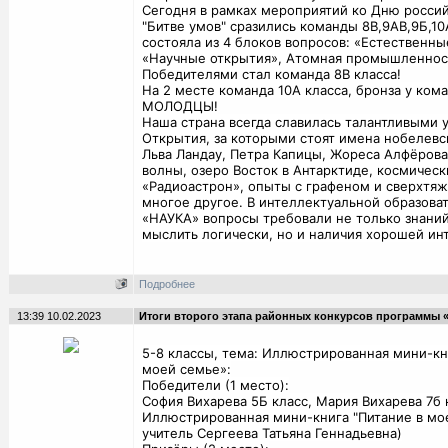
Сегодня в рамках мероприятий ко Дню россий
"Битве умов" сразились команды 8В,9АВ,9Б,10
состояла из 4 блоков вопросов: «Естественные
«Научные открытия», Атомная промышленност
Победителями стал команда 8В класса!
На 2 месте команда 10А класса, бронза у кома
МОЛОДЦЫ!
Наша страна всегда славилась талантливыми 
Открытия, за которыми стоят имена нобелевс
Льва Ландау, Петра Капицы, Жореса Алфёрова
волны, озеро Восток в Антарктиде, космическ
«Радиоастрон», опыты с графеном и сверхтя
многое другое. В интеллектуальной образова
«НАУКА» вопросы требовали не только знаний
мыслить логически, но и наличия хорошей ин
Подробнее
13:39 10.02.2023
Итоги второго этапа районных конкурсов программы 
5-8 классы, тема: Иллюстрированная мини-кн
моей семье»:
Победители (1 место):
София Вихарева 5Б класс, Мария Вихарева 7б 
Иллюстрированная мини-книга "Питание в мое
учитель Сергеева Татьяна Геннадьевна)