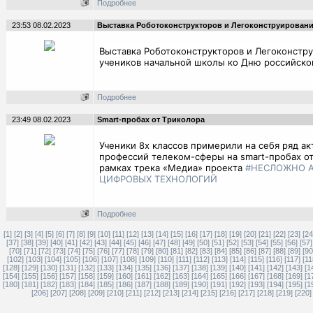
Подробнее
23:53 08.02.2023
Выставка Роботоконструкторов и Легоконструирован
Выставка Роботоконструкторов и Легоконстр
учеников начальной школы ко Дню российской
Подробнее
23:49 08.02.2023
Smart-пробах от Триколора
Ученики 8х классов примерили на себя ряд а
профессий телеком-сферы на smart-пробах от
рамках трека «Медиа» проекта
#НЕСЛОЖНО
ЦИФРОВЫХ ТЕХНОЛОГИЙ
Подробнее
[1]
[2]
[3]
[4]
[5]
[6]
[7]
[8]
[9]
[10]
[11]
[12]
[13]
[14]
[15]
[16]
[17]
[18]
[19]
[20]
[21]
[22]
[23]
[24
[37]
[38]
[39]
[40]
[41]
[42]
[43]
[44]
[45]
[46]
[47]
[48]
[49]
[50]
[51]
[52]
[53]
[54]
[55]
[56]
[57]
[70]
[71]
[72]
[73]
[74]
[75]
[76]
[77]
[78]
[79]
[80]
[81]
[82]
[83]
[84]
[85]
[86]
[87]
[88]
[89]
[90
[102]
[103]
[104]
[105]
[106]
[107]
[108]
[109]
[110]
[111]
[112]
[113]
[114]
[115]
[116]
[117]
[11
[128]
[129]
[130]
[131]
[132]
[133]
[134]
[135]
[136]
[137]
[138]
[139]
[140]
[141]
[142]
[143]
[1
[154]
[155]
[156]
[157]
[158]
[159]
[160]
[161]
[162]
[163]
[164]
[165]
[166]
[167]
[168]
[169]
[1
[180]
[181]
[182]
[183]
[184]
[185]
[186]
[187]
[188]
[189]
[190]
[191]
[192]
[193]
[194]
[195]
[1
[206]
[207]
[208]
[209]
[210]
[211]
[212]
[213]
[214]
[215]
[216]
[217]
[218]
[219]
[220]