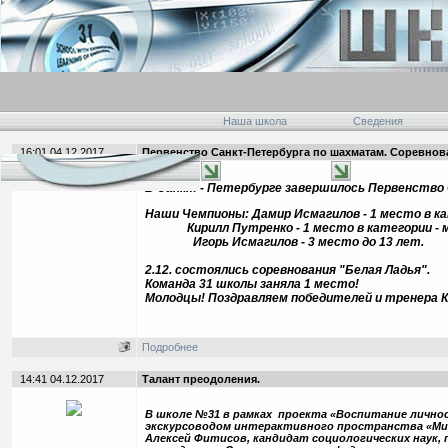
Наша школа
Сведения
16:01 04.12.2017
Первенство Санкт-Петербурга по шахматам. Соревнован
В Санкт - Петербурге завершилось Первенство
Наши Чемпионы: Дамир Исмагилов - 1 место в к
Кирилл Путренко - 1 место в категории - ма
Игорь Исмагилов - 3 место до 13 лет.
2.12. состоялись соревнования "Белая Ладья".
Команда 31 школы заняла 1 место!
Молодцы! Поздравляем победителей и тренера К
Подробнее
14:41 04.12.2017
Талант преодоления.
В школе №31 в рамках проекта «Воспитание лично
экскурсоводом интерактивного пространства «Ми
Алексей Фитисов, кандидат социологических наук, 