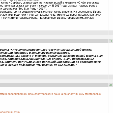
в клипе «Серёга», сыграл одну из главных ролей в мюзикле «О чём рассказал
ественская сказка для всех и каждого». В 2017 году сыграл главную роль в
 фестиваля "Top Star Party - 2017".
ертификатом на создание музыкального клипа и песни. На церемонию Ивана
оклассники, родители и учителя школы №31. Яркие баннеры, флажки, кричалки -
и почитатели таланта Ивана. Поздравляем Ивана, гордимся им, желаем
оекта "Клуб путешественников"все ученики начальной школы
дставили традиции и культуру разных народов.
ыгане,испанцы, армяне и татары оказались на сцене нашей школы.Был
узыка, приготовлены национальные блюда. Были представлены
ра. Зрители получили много полезной информации об особенностях
ная в девизе праздника: "Мы разные, но мы-вместе!"
ями в соревнованиях Василеостровского района по спортивному многоборью.
положения лежа