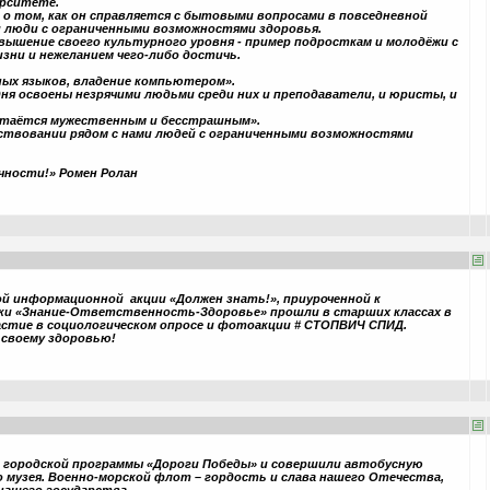
ерситете.
о о том, как он справляется с бытовыми вопросами в повседневной
ни люди с ограниченными возможностями здоровья.
овышение своего культурного уровня - пример подросткам и молодёжи с
изни и нежеланием чего-либо достичь.
ных языков, владение компьютером».
дня освоены незрячими людьми среди них и преподаватели, и юристы, и
стаётся мужественным и бесстрашным».
ствовании рядом с нами людей с ограниченными возможностями
чности!» Ромен Ролан
ой информационной акции «Должен знать!», приуроченной к
оки «Знание-Ответственность-Здоровье» прошли в старших классах в
астие в социологическом опросе и фотоакции # СТОПВИЧ СПИД.
 своему здоровью!
и городской программы «Дороги Победы» и совершили автобусную
о музея. Военно-морской флот – гордость и слава нашего Отечества,