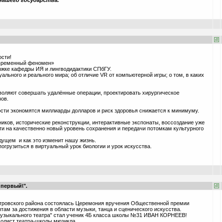
нашего государства.
ости!
овременный феномен»
жке кафедры ИЯ и лингводидактики СПбГУ.
льного и реального мира; об отличие VR от компьютерной игры; о том, в каких
зволяют совершать удалённые операции, проектировать хирургическое
ов.
сти экономятся миллиарды долларов и риск здоровья снижается к минимуму.
иков, исторические реконструкции, интерактивные экспонаты, воссоздание уже
ти на качественно новый уровень сохранения и передачи потомкам культурного
ущем и как это изменит нашу жизнь.
огрузиться в виртуальный урок биологии и урок искусства.
первый\".
стровского района состоялась Церемония вручения Общественной премии
за достижения в области музыки, танца и сценического искусства.
узыкального театра" стал ученик 4Б класса школы №31 ИВАН КОРНЕЕВ!
солист театра-школы мюзикла,