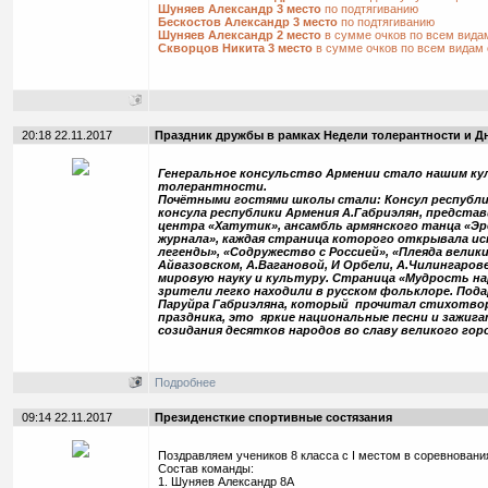
Шуняев Александр 3 место
по подтягиванию
Бескостов Александр 3 место
по подтягиванию
Шуняев Александр 2 место
в сумме очков по всем вида
Скворцов Никита 3 место
в сумме очков по всем видам
20:18 22.11.2017
Праздник дружбы в рамках Недели толерантности и Дн
Генеральное консульство Армении стало нашим к
толерантности.
Почётными гостями школы стали: Консул республик
консула республики Армения А.Габриэлян, предст
центра «Хатутик», ансамбль армянского танца «Эр
журнала», каждая страница которого открывала и
легенды», «Содружество с Россией», «Плеяда велик
Айвазовском, А.Вагановой, И Орбели, А.Чилингарове
мировую науку и культуру. Страница «Мудрость на
зрители легко находили в русском фольклоре. Под
Паруйра Габриэляна, который прочитал стихотворе
праздника, это яркие национальные песни и зажиг
созидания десятков народов во славу великого гор
Подробнее
09:14 22.11.2017
Президенсткие спортивные состязания
Поздравляем учеников 8 класса с I местом в соревнован
Состав команды:
1. Шуняев Александр 8А