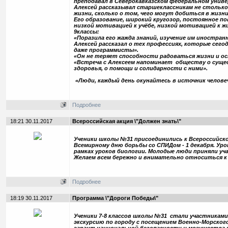
преподавал в Северокавказском федеральном унив
Алексей рассказывал старшеклассникам не стольк
жизни, сколько о том, чего могут добиться в жиз
Его образование, широкий кругозор, постоянное п
низкой мотивацией к учёбе, низкой мотивацией к ж
9классы:
«Поразила его жажда знаний, изучение им иностран
Алексей рассказал о тех профессиях, которые сего
даже программисты».
«Он не теряет способности радоваться жизни и о
«Встреча с Алексеем напоминает обществу о суще
здоровья, о помощи и солидарности с ними».
«Люди, каждый день окунайтесь в источник челове
Подробнее
18:21 30.11.2017
Всероссийская акция \"Должен знать\"
Ученики школы №31 присоединились к Всероссийск
Всемирному дню борьбы со СПИДом - 1 декабря. Ур
рамках уроков биологии. Молодые люди приняли уч
Желаем всем бережно и внимательно относиться к
Подробнее
18:19 30.11.2017
Программа \"Дороги Победы\"
Ученики 7-8 классов школы №31 стали участникам
экскурсию по городу с посещением Военно-Морског