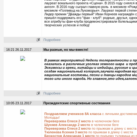
лауреат вокального проекта «Сцена». В 2015 году снялся 
ангел». В 2016 году сыграл главную роль в мюзикле «Рожд
мюзикле «Голливуд на Лукоморье». Лауреат первой степени
Лидер премии "Дважды первый" Иван Корнеев награждён с
пришёл поддержать его "фан - клуб": родные, друзья, одн
все атрибуты фан-клуба продемонстрировали болельщики 
творческих успехов и побед!
Подробнее
16:21 26.11.2017
Мы разные, но мы-вместе!
В рамках мероприятий Недели толерантности и пр
оказались в различных уголках земного шара и пре
Эскимосы и греки, китайцы и индийцы, русские и ц
создан национальный колорит,звучала народная м
национальные костюмы, песни и танцы народов ми
того или иного народа. Но главное,это идея,залоен
Подробнее
10:05 23.11.2017
Президентские спортивные состязания
Поздравляем учеников 8А
класса
с личными достижени
Молодцы!
Переверзева Олеся 2 место
в челночном беге
Шуняев Александр 2 место
в челночном беге
Переверзева Олеся 2 место
по прыжкам в длину с места
Тюленева Ксения 3 место
по прыжкам в длину с места
Бескостов Александр 1 место
по подъему туловища из 