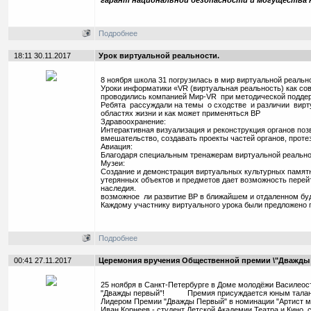
гарант национальной безопасности и могущества 
Подробнее
18:11 30.11.2017
Урок виртуальной реальности.
8 ноября школа 31 погрузилась в мир виртуальной реальн
Уроки информатики «VR (виртуальная реальность) как с
проводились компанией Мир-VR при методической поддер
Ребята рассуждали на темы о сходстве и различии виртуа
областях жизни и как может применяться ВР
Здравоохранение:
Интерактивная визуализация и реконструкция органов по
вмешательство, создавать проекты частей органов, протез
Авиация:
Благодаря специальным тренажерам виртуальной реально
Музеи:
Создание и демонстрация виртуальных культурных памятн
утерянных объектов и предметов дает возможность перей
наследия.
возможное ли развитие ВР в ближайшем и отдаленном буд
Каждому участнику виртуального урока были предложено п
Подробнее
00:41 27.11.2017
Церемония вручения Общественной премии \"Дважды 
25 ноября в Санкт-Петербурге в Доме молодёжи Василео
"Дважды первый"! Премия присуждается юным талантам 
Лидером Премии "Дважды Первый" в номинации "Артист м
Иван Корнеев - студент Детской Академии Театра и Кино, 