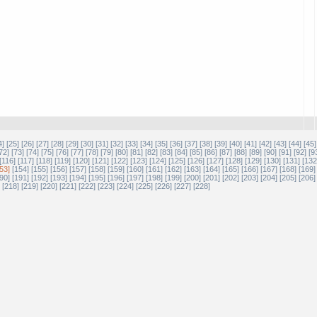
4]
[25]
[26]
[27]
[28]
[29]
[30]
[31]
[32]
[33]
[34]
[35]
[36]
[37]
[38]
[39]
[40]
[41]
[42]
[43]
[44]
[45]
72]
[73]
[74]
[75]
[76]
[77]
[78]
[79]
[80]
[81]
[82]
[83]
[84]
[85]
[86]
[87]
[88]
[89]
[90]
[91]
[92]
[9
[116]
[117]
[118]
[119]
[120]
[121]
[122]
[123]
[124]
[125]
[126]
[127]
[128]
[129]
[130]
[131]
[132
53]
[154]
[155]
[156]
[157]
[158]
[159]
[160]
[161]
[162]
[163]
[164]
[165]
[166]
[167]
[168]
[169]
90]
[191]
[192]
[193]
[194]
[195]
[196]
[197]
[198]
[199]
[200]
[201]
[202]
[203]
[204]
[205]
[206]
[218]
[219]
[220]
[221]
[222]
[223]
[224]
[225]
[226]
[227]
[228]