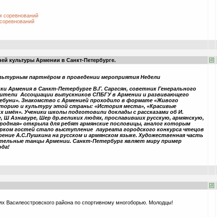
м соревнований
 соревнований
ей культуры Армении в Санкт-Петербурге.
ультурным партнёром в проведении мероприятия Недели
и Армения в Санкт-Петербурге В.Г. Саргсян, советник Генерального
авители Ассоциации выпускников СПБГУ в Армении и развивающего
ебуни». Знакомство с Арменией проходило в формате «Живого
сторию и культуру этой страны: «История места», «Красивые
их имён». Ученики школы подготовили доклады с рассказами об И.
, Ш Азнавуре, Шер др.великих людях, прославивших русскую, армянскую,
родная» открыла для ребят армянские пословицы, аналог которым
арком гостей стало выступление лауреата городского конкурса чтецов
ние А.С.Пушкина на русском и армянском языке. Художественная часть
ательные танцы Армении. Санкт-Петербург являет миру пример
ода!
иях Василеостровского района по спортивному многоборью. Молодцы!