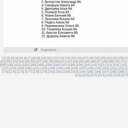
2. Бескостов Александр 8А
3. Скворцов Никита 8А
4. Дмитриев Илья 8А
5. Поляков Егор 8А
6. Новик Евгений 8Б
7. Лазунина Ксения 8А
8. Редега Алина 8А
9. Переверзева Олеся 8А
10. Тюленева Ксения 8А
11. Каштан Елизавета 8Б
12. Дудкина Анжела 8Б
Подробнее
[1]
[2]
[3]
[4]
[5]
[6]
[7]
[8]
[9]
[10]
[11]
[12]
[13]
[14]
[15]
[16]
[17]
[18]
[19]
[20]
[21]
[22]
[23]
[2
[51]
[52]
[53]
[54]
[55]
[56]
[57]
[58]
[59]
[60]
[61]
[62]
[63]
[64]
[65]
[66]
[67]
[68]
[69]
[70]
[71]
[
[99]
[100]
[101]
[102]
[103]
[104]
[105]
[106]
[107]
[108]
[109]
[110]
[111]
[112]
[113]
[114]
[115]
[137]
[138]
[139]
[140]
[141]
[142]
[143]
[144]
[145]
[146]
[147]
[148]
[149]
[150]
[151]
[152]
[1
[174]
[175]
[176]
[177]
[178]
[179]
[180]
[181]
[182]
[183]
[184]
[185]
[186]
[187]
[188]
[189]
[1
[211]
[212]
[213]
[214]
[215]
[216]
[217]