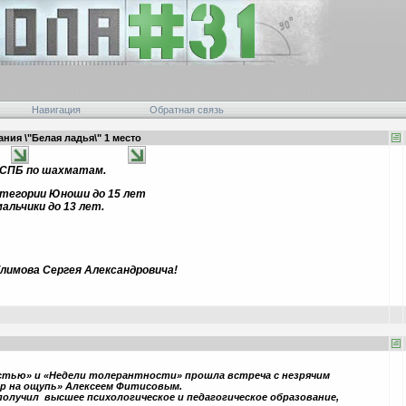
Навигация
Обратная связь
ия \"Белая ладья\" 1 место
 СПБ по шахматам.
атегории Юноши до 15 лет
льчики до 13 лет.
лимова Сергея Александровича!
стью» и «Недели толерантности» прошла встреча с незрячим
р на ощупь» Алексеем Фитисовым.
получил высшее психологическое и педагогическое образование,