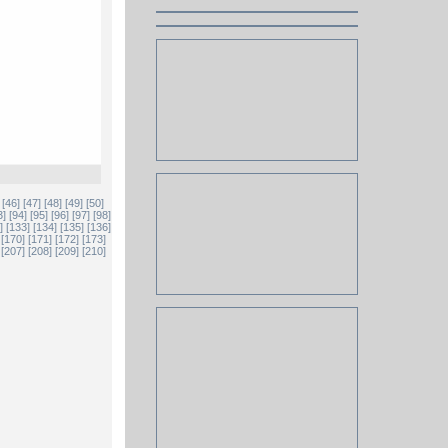
[46]
[47]
[48]
[49]
[50]
3]
[94]
[95]
[96]
[97]
[98]
]
[133]
[134]
[135]
[136]
[170]
[171]
[172]
[173]
[207]
[208]
[209]
[210]