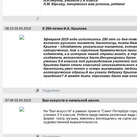
Н.И.Янутш, учителя 2 А класса
Л.М. Юрьеву, творческих вам успехов, ребята!
08:10 03.04.2019
К 250-летию И.А. Крылова
3февраля 2019 года исполнилось 250 лет со дня появ
великого русского писателя, баснописца, поэта Иван
Крылов – обладатель уникальных талантов, которы
сатирические, так и серьёзные драматические прои
издателем, а в историю нашей страны вошёл, в перв
создатель великолепных басен.Инсценировки басен
ученики 5-6 классов под руководством учителей л
Крылова давно стали классикой иносказательного 
баснописец умел тонко и остро высмеивать людски
аллегорические образы.А вы узнали дедушку Крылов
празднике? А может быть персонажи басен вам ко
Подробнее
07:48 03.04.2019
Бал искусств в начальной школе.
На "Бал искусств" в рамках проекта "Санкт-Петербург-гор
ученики 3-4 классов. Ребята представили различные виды 
форме: театр, музыка, живопись воплощались на сцене р
художественной выразительности.
Подробнее