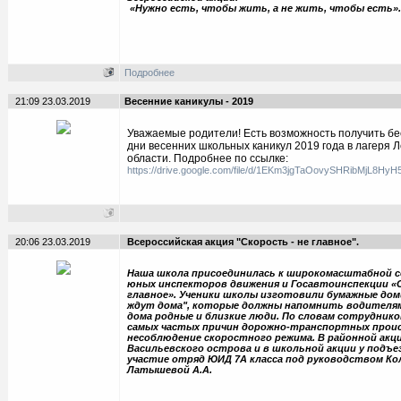
«Нужно есть, чтобы жить, а не жить, чтобы есть»
Подробнее
21:09 23.03.2019
Весенние каникулы - 2019
Уважаемые родители! Есть возможность получить бе
дни весенних школьных каникул 2019 года в лагеря 
области. Подробнее по ссылке:
https://drive.google.com/file/d/1EKm3jgTaOovySHRibMjL8Hy
20:06 23.03.2019
Всероссийская акция "Скорость - не главное".
Наша школа присоединилась к широкомасштабной с
юных инспекторов движения и Госавтоинспекции «
главное». Ученики школы изготовили бумажные дом
ждут дома", которые должны напомнить водителям
дома родные и близкие люди. По словам сотруднико
самых частых причин дорожно-транспортных проис
несоблюдение скоростного режима. В районной акц
Васильевского острова и в школьной акции у подъе
участие отряд ЮИД 7А класса под руководством Кол
Латышевой А.А.