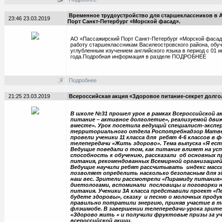
Временное трудоустройство для старшеклассников в 
23:46 23.03.2019
Порт Санкт-Петербург «Морской фасад».
АО «Пассажирский Порт Санкт-Петербург «Морской фасад
работу старшеклассникам Василеостровского района, обу
углубленным изучением английского языка в период с 01 и
года.Подробная информация в разделе ПОДРОБНЕЕ
Подробнее
21:25 23.03.2019
Всероссийская акция «Здоровое питание-секрет долго
В школе №31 прошел урок в рамках Всероссийской а
питание – активное долголетие», реализуемой дви
вместе». Урок посетила ведущий специалист-экспе
территориального отдела Роспотребнадзор Матвее
провели ученики 11 класса для ребят 4-6 классов в 
телепередачи «Жить здорово». Тема выпуска «Я есть
Ведущие поведали о том, как питание влияет на ус
способность к обучению, рассказали об основных п
питания, рекомендованных Всемирной организацией
Ведущие научили ребят рассчитывать индекс масс
позволяет определить насколько безопасным для з
наш вес. Зрители рассмотрели «Пирамиду питания»
диетологами, вспоминали пословицы и поговорки 
питания. Ученики 3А класса представили проект «Пе
будете здоровы», сказку и песню о молочных проду
правильно потратили энергию, приняв участие в 
флэшмобе. В завершении телепередачи-урока зрите
«Здорово жить « и получили фруктовые призы за у
всероссийской акции.