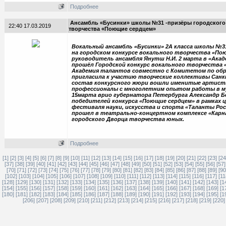
Подробнее
Ансамбль «Бусинки» школы №31 -призёры городского
22:40 17.03.2019
творчества «Поющие сердцем»
Вокальный ансамбль «Бусинки» 2А класса школы №31 
на городском конкурсе вокального творчества «По
руководитель ансамбля Янутш Н.И. 2 марта в «Ака
прошёл Городской конкурс вокального творчества 
Академия талантов совместно с Комитетом по об
пригласила к участию творческие коллективы Санк
состав конкурсного жюри вошли именитые артист
профессионалы с многолетним опытом работы в м
15марта врио губернатора Петербурга Александр Б
победителей конкурса «Поющие сердцем» в рамках 
фестиваля науки, искусства и спорта «Таланты Ро
прошел в театрально-концертном комплексе «Карн
городского Дворца творчества юных.
Подробнее
[1]
[2]
[3]
[4]
[5]
[6]
[7]
[8]
[9]
[10]
[11]
[12]
[13]
[14]
[15]
[16]
[17]
[18]
[19]
[20]
[21]
[22]
[23]
[24
[37]
[38]
[39]
[40]
[41]
[42]
[43]
[44]
[45]
[46]
[47]
[48]
[49]
[50]
[51]
[52]
[53]
[54]
[55]
[56]
[57]
[70]
[71]
[72]
[73]
[74]
[75]
[76]
[77]
[78]
[79]
[80]
[81]
[82]
[83]
[84]
[85]
[86]
[87]
[88]
[89]
[90
[102]
[103]
[104]
[105]
[106]
[107]
[108]
[109]
[110]
[111]
[112]
[113]
[114]
[115]
[116]
[117]
[11
[128]
[129]
[130]
[131]
[132]
[133]
[134]
[135]
[136]
[137]
[138]
[139]
[140]
[141]
[142]
[143]
[1
[154]
[155]
[156]
[157]
[158]
[159]
[160]
[161]
[162]
[163]
[164]
[165]
[166]
[167]
[168]
[169]
[1
[180]
[181]
[182]
[183]
[184]
[185]
[186]
[187]
[188]
[189]
[190]
[191]
[192]
[193]
[194]
[195]
[1
[206]
[207]
[208]
[209]
[210]
[211]
[212]
[213]
[214]
[215]
[216]
[217]
[218]
[219]
[220]