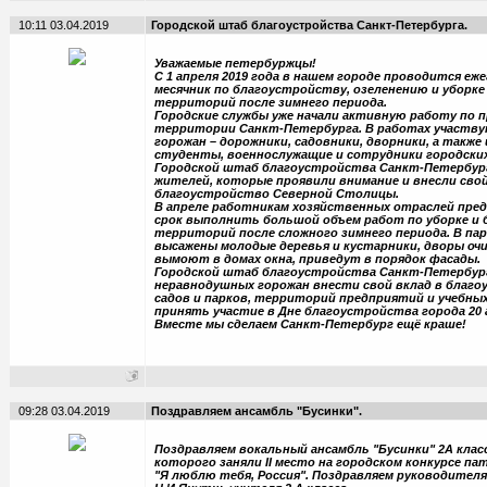
10:11 03.04.2019
Городской штаб благоустройства Санкт-Петербурга.
Уважаемые петербуржцы!
С 1 апреля 2019 года в нашем городе проводится еж
месячник по благоустройству, озеленению и уборке
территорий после зимнего периода.
Городские службы уже начали активную работу по 
территории Санкт-Петербурга. В работах участв
горожан – дорожники, садовники, дворники, а также
студенты, военнослужащие и сотрудники городски
Городской штаб благоустройства Санкт-Петербург
жителей, которые проявили внимание и внесли свой
благоустройство Северной Столицы.
В апреле работникам хозяйственных отраслей пре
срок выполнить большой объем работ по уборке и
территорий после сложного зимнего периода. В пар
высажены молодые деревья и кустарники, дворы оч
вымоют в домах окна, приведут в порядок фасады.
Городской штаб благоустройства Санкт-Петербур
неравнодушных горожан внести свой вклад в благо
садов и парков, территорий предприятий и учебных
принять участие в Дне благоустройства города 20 
Вместе мы сделаем Санкт-Петербург ещё краше!
09:28 03.04.2019
Поздравляем ансамбль "Бусинки".
Поздравляем вокальный ансамбль "Бусинки" 2А клас
которого заняли II место на городском конкурсе п
"Я люблю тебя, Россия". Поздравляем руководителя