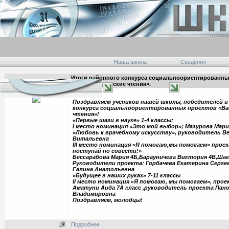
Наша школа
Сведения
Итоги районного конкурса социальноориентированны
21:37 08.04.2019
«Василеостровские чтения».
Поздравляем учеников нашей школы, победителей и
конкурса социальноориентированных проектов «В
чтения»!
«Первые шаги в науке» 1-4 классы:
I место номинация «Это мой выбор»; Мазурова Мари
«Любовь к врачебному искусству», руководитель Ве
Витальевна
III место номинация «Я помогаю,мы помогаем» проек
поступай по совести!»
Бессарабова Мария 4Б,Барауничева Виктория 4В,Шаг
Руководители проекта: Горбачева Екатерина Серге
Галина Анатольевна
«Будущее в наших руках» 7-11 классы
II место номинация «Я помогаю, мы помогаем», прое
Аматуни Аида 7А класс ,руководитель проекта Пан
Владимировна
Поздравляем, молодцы!
Подробнее