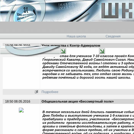
Наша школа
Сведения
19:08 08.05.2016
Урок мужества с Контр-Адмиралом
У
рок мужества для учеников 7-10 классов провёл К
Георгиевский Кавалер, Давид Самойлович Сигал. Наш
орденами Отечественной войны I степени и 3 орден
Давиду Самойловичу 92 года, он ведёт активный об
встречается со школьниками. Любить свою Родину,
народам и не забывать тех, кто отдал свою жизнь з
ребятам почётный и дорогой гость нашей школы.
Подробнее
18:50 08.05.2016
Общешкольная акция «Бессмертный полк»
В течение нескольких дней длились памятные собы
Дню Победы и выступлению учеников 1-9 классов с
прабабушки и прадедушки, участников «Бессмертног
их родители провели исследовательскую работу, 
архивы и семейные фотоальбомы, а затем в кратко
форме рассказали о своих предках, об их участии в 
Отечественной войне, об их подвигах, о гордости п