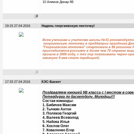
10 Алимов Динар 8Б
19:15 27.04.2016
Надень георгиевскую ленточку!
Всем ученикам и учителям школы №31 рекомендует
георгиевскую ленточку в преддверии праздника Де
"Георгиевская ленточка" стартовала в 85 регионах Р
присоединятся россияне в более чем 70 странах мира
прошла в 2005 году, с тех пор повязывать черно-о
накануне 9 мая стало традицией.
17:33 27.04.2016
КЭС-Баскет
Поздравляем юношей 9В класса с I местом в сор
Петербурга по баскетболу. Молодцы!!!
Состав команды:
1. Бибичев Максим
2. Тычкин Антон
3. Поляков Георгий
4. Валеев Всеволод
5. Набока Илья
6. Хохлов Олег
7. Коваленко Егор