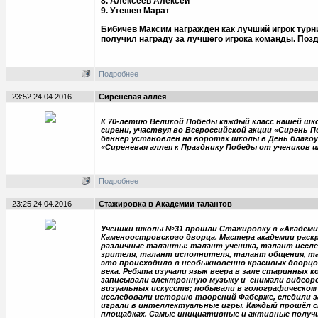
8. Алексеев Алексей
9. Утешев Марат
Бибичев Максим награжден как
лучший игрок турн
получил награду за
лучшего игрока команды
. Поз
Подробнее
23:52 24.04.2016
Сиреневая аллея
К 70-летию Великой Победы каждый класс нашей шк
сирени, участвуя во Всероссийской акции «Сирень 
баннер установлен на воротах школы в День благо
«Сиреневая аллея к Празднику Победы от учеников 
Подробнее
23:25 24.04.2016
Стажировка в Академии талантов
Ученики школы №31 прошли Стажировку в «Академ
Каменоостровского дворца. Мастера академии раск
различные таланты: талант ученика, талант иссл
зрителя, талант исполнителя, талант общения, т
это происходило в необыкновенно красивых дворцо
века. Ребята изучали язык веера в зале старинных 
записывали электронную музыку и снимали видеор
визуальных искусств; побывали в голографическом
исследовали историю творений Фаберже, следили з
играли в интеллектуальные игры. Каждый прошёл с
площадках. Самые инициативные и активные получи