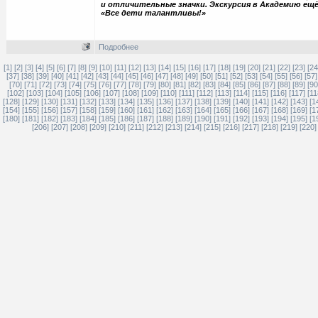
и отличительные значки. Экскурсия в Академию ещё
«Все дети талантливы!»
Подробнее
[1]
[2]
[3]
[4]
[5]
[6]
[7]
[8]
[9]
[10]
[11]
[12]
[13]
[14]
[15]
[16]
[17]
[18]
[19]
[20]
[21]
[22]
[23]
[24
[37]
[38]
[39]
[40]
[41]
[42]
[43]
[44]
[45]
[46]
[47]
[48]
[49]
[50]
[51]
[52]
[53]
[54]
[55]
[56]
[57]
[70]
[71]
[72]
[73]
[74]
[75]
[76]
[77]
[78]
[79]
[80]
[81]
[82]
[83]
[84]
[85]
[86]
[87]
[88]
[89]
[90
[102]
[103]
[104]
[105]
[106]
[107]
[108]
[109]
[110]
[111]
[112]
[113]
[114]
[115]
[116]
[117]
[11
[128]
[129]
[130]
[131]
[132]
[133]
[134]
[135]
[136]
[137]
[138]
[139]
[140]
[141]
[142]
[143]
[1
[154]
[155]
[156]
[157]
[158]
[159]
[160]
[161]
[162]
[163]
[164]
[165]
[166]
[167]
[168]
[169]
[1
[180]
[181]
[182]
[183]
[184]
[185]
[186]
[187]
[188]
[189]
[190]
[191]
[192]
[193]
[194]
[195]
[1
[206]
[207]
[208]
[209]
[210]
[211]
[212]
[213]
[214]
[215]
[216]
[217]
[218]
[219]
[220]