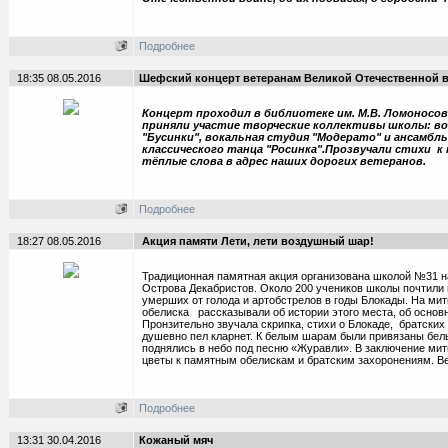
Подробнее
18:35 08.05.2016
Шефский концерт ветеранам Великой Отечественной 
Концерт проходил в библиотеке им. М.В. Ломоносов
приняли участие творческие коллективы школы: в
"Бусинки", вокальная студия "Модерато" и ансамбл
классического танца "Росинка".Прозвучали стихи к
тёплые слова в адрес наших дорогих ветеранов.
Подробнее
18:27 08.05.2016
Акция памяти Лети, лети воздушный шар!
Традиционная памятная акция организована школой №31 н
Острова Декабристов. Около 200 учеников школы почтили 
умерших от голода и артобстрелов в годы Блокады. На мит
обелиска рассказывали об истории этого места, об основ
Пронзительно звучала скрипка, стихи о Блокаде, братских
душевно пел кларнет. К белым шарам были привязаны бел
поднялись в небо под песню «Журавли». В заключение мит
цветы к памятным обелискам и братским захоронениям. Ве
Подробнее
13:31 30.04.2016
Кожаный мяч