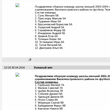
Поздравляем сборную команду школы юношей 2003-2004 г.р.
соревнованиях Василеостровского района по футболу "Кож
Состав команды:
1. Сунь Михаил 5В
2. Присэкару Максим 5А
3. Пудовкин Иван 5А
4. Брусиловский Борислав 5А
5. Ушарский Андрей 5А
6. Серафимов Федор 5Б
7. Инедеркин Андрей 5Б
8. Храмов Егор 6А
9. Тупицын Борис 6А
10. Устюжанин Иван 6А
11. Титов Виталий 6А
12. Дмитриев Илья 6А
13:18 30.04.2016
Кожаный мяч
Поздравляем сборную команду школы юношей 2001-2002 
соревнованиях Василеостровского района по футболу
Состав команды:
1. Горбушин Матвей 7А
2. Малков Савелий 7А
3. Цыбин Всеволод 7В
4. Соболев Даниил 8А
5. Удальцов Данила 8А
6. Нгуен Слава 8А
7. Мокрецов Сергей 8В
8. Бабаджанов Фарух 8В
9. Корчагин Никита 8В